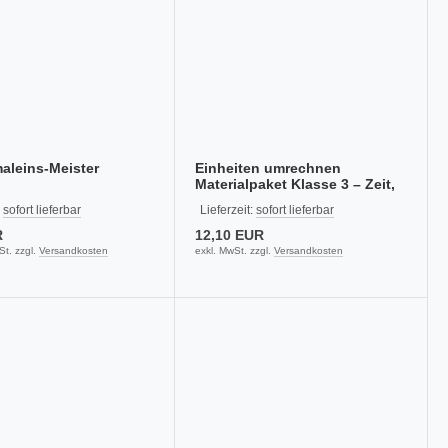
aleins-Meister
Einheiten umrechnen
Materialpaket Klasse 3 – Zeit,
Längen & Geld
:
sofort lieferbar
Lieferzeit:
sofort lieferbar
R
12,10 EUR
St. zzgl.
Versandkosten
exkl. MwSt. zzgl.
Versandkosten