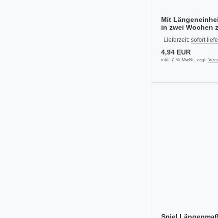
Mit Längeneinhei
in zwei Wochen z
Book PDF)
Lieferzeit:
sofort lief
4,94 EUR
inkl. 7 % MwSt. zzgl.
Ver
Spiel Längenma