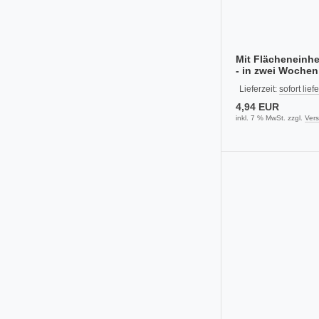
Mit Flächeneinhe
- in zwei Wochen
Book PDF)
Lieferzeit:
sofort lief
4,94 EUR
inkl. 7 % MwSt. zzgl.
Ver