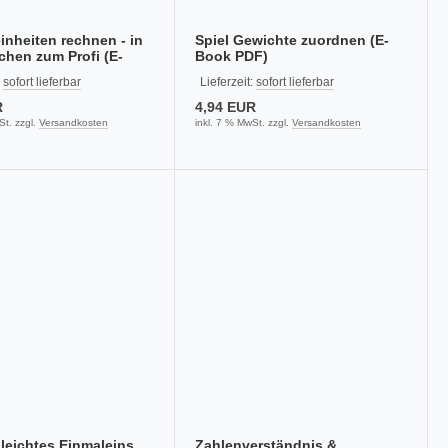
einheiten rechnen - in
Spiel Gewichte zuordnen (E-
hen zum Profi (E-
Book PDF)
F)
:
sofort lieferbar
Lieferzeit:
sofort lieferbar
R
4,94 EUR
St. zzgl.
Versandkosten
inkl. 7 % MwSt. zzgl.
Versandkosten
 leichtes Einmaleins
Zahlenverständnis &