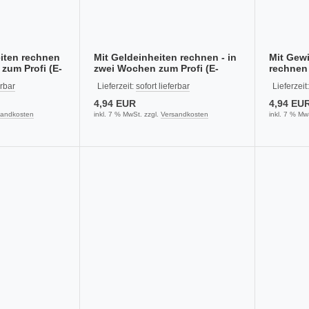
iten rechnen
Mit Geldeinheiten rechnen - in
Mit Gewi
 zum Profi (E-
zwei Wochen zum Profi (E-
rechnen
Book PDF)
Profi (E
erbar
Lieferzeit:
sofort lieferbar
Lieferzeit
4,94 EUR
4,94 EU
sandkosten
inkl. 7 % MwSt. zzgl.
Versandkosten
inkl. 7 % Mw