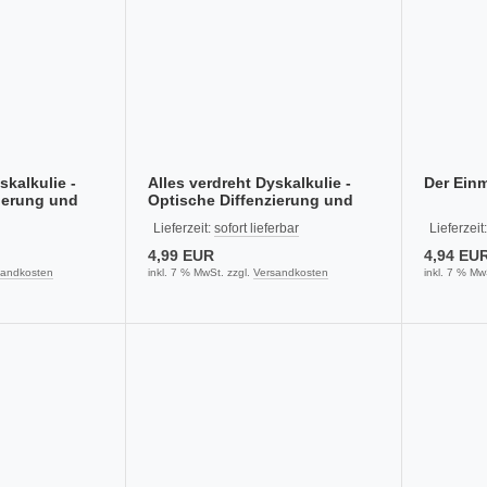
skalkulie -
Alles verdreht Dyskalkulie -
Der Einm
ierung und
Optische Diffenzierung und
Raumlage üben (E-Book PDF)
Lieferzeit:
sofort lieferbar
Lieferzeit
4,99 EUR
4,94 EU
sandkosten
inkl. 7 % MwSt. zzgl.
Versandkosten
inkl. 7 % Mw