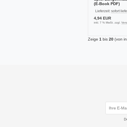
(E-Book PDF)
Lieferzeit:
sofort lief
4,94 EUR
inkl. 7 % MwSt. zzgl.
Ver
Zeige
1
bis
20
(von i
D