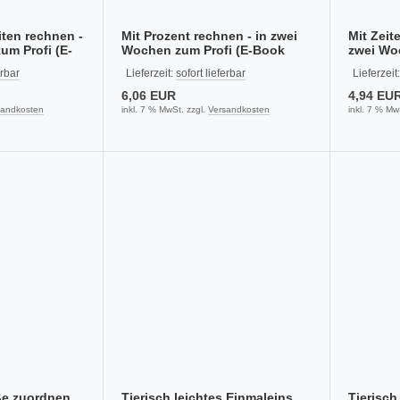
ten rechnen -
Mit Prozent rechnen - in zwei
Mit Zeit
um Profi (E-
Wochen zum Profi (E-Book
zwei Woc
PDF)
Book PD
erbar
Lieferzeit:
sofort lieferbar
Lieferzeit
6,06 EUR
4,94 EU
sandkosten
inkl. 7 % MwSt. zzgl.
Versandkosten
inkl. 7 % Mw
ße zuordnen
Tierisch leichtes Einmaleins
Tierisch