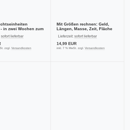
chtseinheiten
Mit Größen rechnen: Geld,
 - in zwei Wochen zum
Längen, Masse, Zeit, Fläche
-Book PDF)
(E-Book PDF)
:
sofort lieferbar
Lieferzeit:
sofort lieferbar
R
14,99 EUR
St. zzgl.
Versandkosten
inkl. 7 % MwSt. zzgl.
Versandkosten