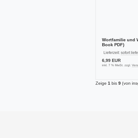
Wortfamilie und 
Book PDF)
Lieferzeit:
sofort lief
6,99 EUR
inkl. 7 % MwSt. zzgl.
Ver
Zeige
1
bis
9
(von in