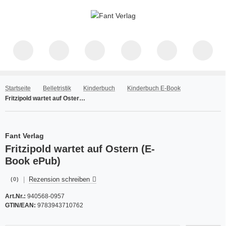
Startseite
Belletristik
Kinderbuch
Kinderbuch E-Book
Fritzipold wartet auf Ostern (E-Book ePub)
Fant Verlag
Fritzipold wartet auf Ostern (E-
Book ePub)
|
Rezension schreiben
(0)
Art.Nr.:
940568-0957
GTIN/EAN:
9783943710762